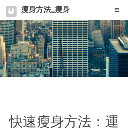
瘦身方法_瘦身
唾手可得
快速瘦身方法：運