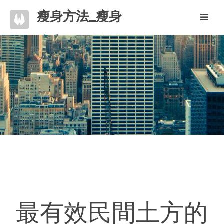
瘦身方法_瘦身
唾手可得
最有效民間土方的