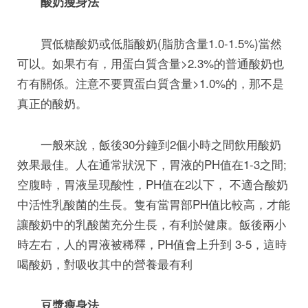
酸奶瘦身法
買低糖酸奶或低脂酸奶(脂肪含量1.0-1.5%)當然
可以。如果冇有，用蛋白質含量>2.3%的普通酸奶也
冇有關係。注意不要買蛋白質含量>1.0%的，那不是
真正的酸奶。
一般來說，飯後30分鐘到2個小時之間飲用酸奶
效果最佳。人在通常狀況下，胃液的PH值在1-3之間;
空腹時，胃液呈現酸性，PH值在2以下， 不適合酸奶
中活性乳酸菌的生長。隻有當胃部PH值比較高，才能
讓酸奶中的乳酸菌充分生長，有利於健康。飯後兩小
時左右，人的胃液被稀釋，PH值會上升到 3-5，這時
喝酸奶，對吸收其中的營養最有利
豆漿瘦身法