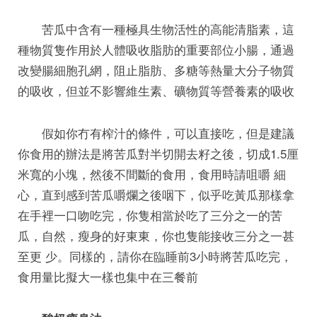
苦瓜中含有一種極具生物活性的高能清脂素，這
種物質隻作用於人體吸收脂肪的重要部位小腸，通過
改變腸細胞孔網，阻止脂肪、多糖等熱量大分子物質
的吸收，但並不影響維生素、礦物質等營養素的吸收
假如你冇有榨汁的條件，可以直接吃，但是建議
你食用的辦法是將苦瓜對半切開去籽之後，切成1.5厘
米寬的小塊，然後不間斷的食用，食用時請咀嚼 細
心，直到感到苦瓜嚼爛之後咽下，似乎吃黃瓜那樣拿
在手裡一口吻吃完，你隻相當於吃了三分之一的苦
瓜，自然，瘦身的好東東，你也隻能接收三分之一甚
至更 少。同樣的，請你在臨睡前3小時將苦瓜吃完，
食用量比擬大一樣也集中在三餐前